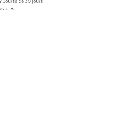
emboursé de 30 jours
vrables