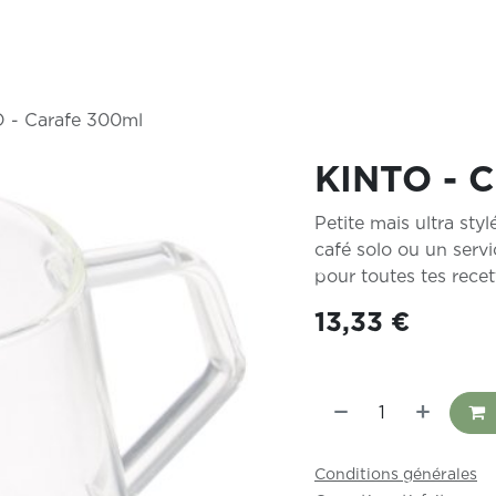
r & tarifs
Boutique
Événements
À propos de
Événe
 - Carafe 300ml
KINTO - C
Petite mais ultra sty
café solo ou un servi
pour toutes tes recett
13,33
€
Conditions générales