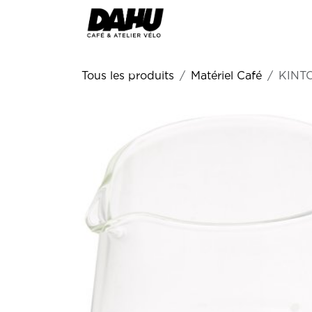
Se rendre au contenu
Accueil
Café
Atelie
Tous les produits
Matériel Café
KINTO